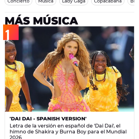
Concierto
Música
Lady Gaga
Copacabana
Bras
MÁS MÚSICA
'DAI DAI - SPANISH VERSION'
Letra de la versión en español de 'Dai Dai', el
himno de Shakira y Burna Boy para el Mundial
2026