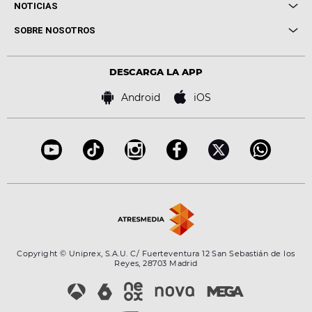
Cuerpos especiales
NOTICIAS
Conciertos
Me pones
Novedades
Cine y Televisión
SOBRE NOSOTROS
Locutores Europa FM
Estilo de vida
Política de privacidad
Virales
Advertencia legal
Tecnología
DESCARGA LA APP
Política de cookies
Famosos
Bases de concursos
Android
iOS
Accesibilidad
Configuración de la privacidad
Copyright © Uniprex, S.A.U. C/ Fuerteventura 12 San Sebastián de los
Reyes, 28703 Madrid