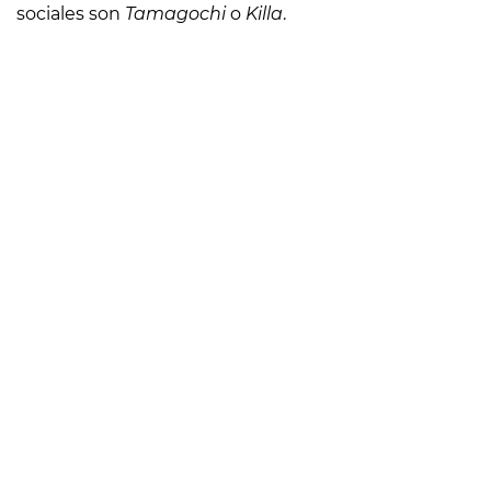
sociales son
Tamagochi
o
Killa
.