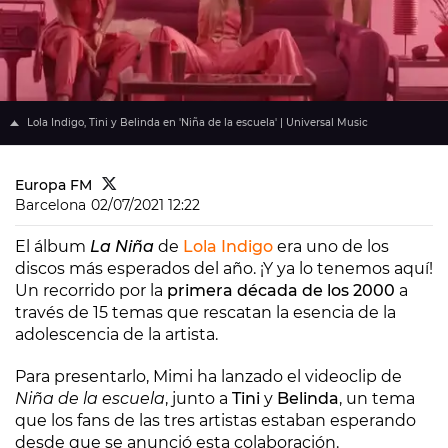
Lola Indigo, Tini y Belinda en 'Niña de la escuela' | Universal Music
Europa FM
Barcelona
02/07/2021 12:22
El álbum
La Niña
de
Lola Indigo
era uno de los
discos más esperados del año. ¡Y ya lo tenemos aquí!
Un recorrido por la
primera década de los 2000
a
través de 15 temas que rescatan la esencia de la
adolescencia de la artista.
Para presentarlo, Mimi ha lanzado el videoclip de
Niña de la escuela
, junto a
Tini
y
Belinda
, un tema
que los fans de las tres artistas estaban esperando
desde que se anunció esta colaboración.