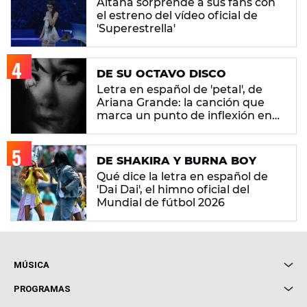
Aitana sorprende a sus fans con
el estreno del vídeo oficial de
'Superestrella'
DE SU OCTAVO DISCO
Letra en español de 'petal', de
Ariana Grande: la canción que
marca un punto de inflexión en
su carrera
DE SHAKIRA Y BURNA BOY
Qué dice la letra en español de
'Dai Dai', el himno oficial del
Mundial de fútbol 2026
MÚSICA
Local de Ensayo Europa FM
PROGRAMAS
Entrevistas