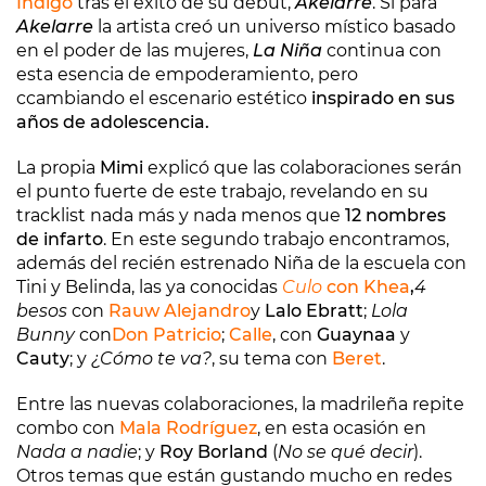
Indigo
tras el éxito de su debut,
Akelarre
. Si para
Akelarre
la artista creó un universo místico basado
en el poder de las mujeres,
La Niña
continua con
esta esencia de empoderamiento, pero
ccambiando el escenario estético
inspirado en sus
años de adolescencia.
La propia
Mimi
explicó que las colaboraciones serán
el punto fuerte de este trabajo, revelando en su
tracklist nada más y nada menos que
12 nombres
de infarto
. En este segundo trabajo encontramos,
además del recién estrenado Niña de la escuela con
Tini y Belinda, las ya conocidas
Culo
con
Khea
,
4
besos
con
Rauw Alejandro
y
Lalo Ebratt
;
Lola
Bunny
con
Don Patricio
;
Calle
, con
Guaynaa
y
Cauty
; y
¿Cómo te va?
, su tema con
Beret
.
Entre las nuevas colaboraciones, la madrileña repite
combo con
Mala Rodríguez
, en esta ocasión en
Nada a nadie
; y
Roy Borland
(
No se qué decir
).
Otros temas que están gustando mucho en redes