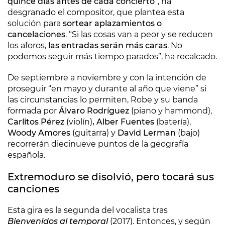
quince días antes de cada concierto
”, ha
desgranado el compositor, que plantea esta
solución para
sortear aplazamientos o
cancelaciones
. “Si las cosas van a peor y se reducen
los aforos,
las entradas serán más caras
. No
podemos seguir más tiempo parados”, ha recalcado.
De septiembre a noviembre y con la intención de
proseguir “en mayo y durante al año que viene” si
las circunstancias lo permiten, Robe y su banda
formada por
Álvaro Rodríguez
(piano y hammond),
Carlitos Pérez
(violín)
, Alber Fuentes
(batería),
Woody Amores
(guitarra) y
David Lerman
(bajo)
recorrerán diecinueve puntos de la geografía
española.
Extremoduro se disolvió, pero tocará sus
canciones
Esta gira es la segunda del vocalista tras
Bienvenidos al temporal
(2017). Entonces, y según