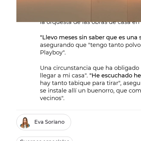
puedo más",
ha gritado a una nub
"la banda sonora de mi casa" es el
la orquesta de las obras de casa en
"Llevo meses sin saber que es una si
asegurando que "tengo tanto polvo
Playboy".
Una circunstancia que ha obligado
llegar a mi casa".
"He escuchado her
hay tanto tabique para tirar", aseg
se instale allí un buenorro, que co
vecinos".
Eva Soriano