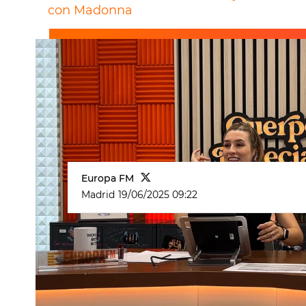
con Madonna
Europa FM
Madrid
19/06/2025 09:22
Existen determinados aspectos de 
enfrentarse y
Eva Soriano
está pade
de su edificio.
"Desde hace unos meses estoy inmer