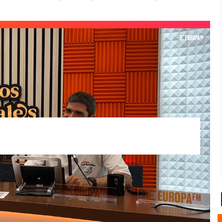
la urbanidad a los que todos deben
ciendo uno de los más molestos:
las obras
sa en las obras de mi edificio,
ya no