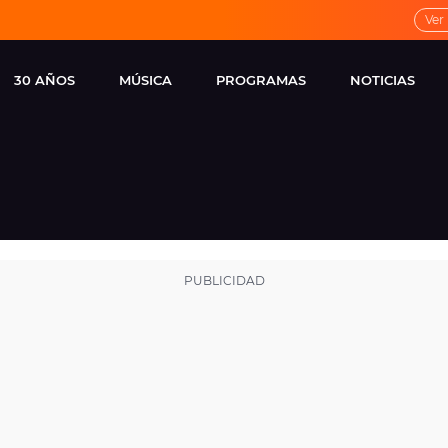
Ver
30 AÑOS
MÚSICA
PROGRAMAS
NOTICIAS
LOCAL DE ENSAYO
CUERPOS
FAMOSOS
EUROPA FM
ESPECIALES
CINE Y TEL
ESTRENOS
ME PONES
VIRALES
CONCIERTOS
LOCUTORES EUROPA
FM
ESTILO DE 
NOVEDADES
MUSICALES
ENTREVISTAS
REMEMBER EUROPA
FM