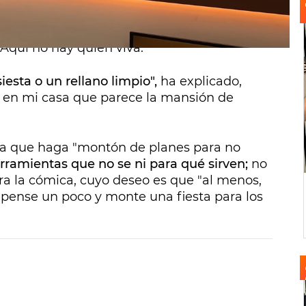
e en
Cuerpos especiales
, asegurando que la
 mismo que el viral de Juan Cuesta llevando
 Aquí no hay quien viva.
esta o un rellano limpio",
ha explicado,
 en mi casa que parece la mansión de
 a que haga "montón de planes para no
ramientas que no se ni para qué sirven;
no
ura la cómica, cuyo deseo es que "al menos,
mpense un poco y monte una fiesta para los