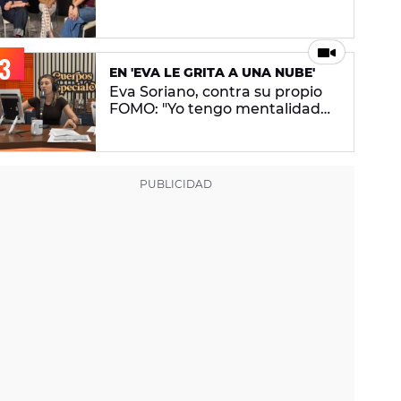
conceptual. No pretendo lanzar
ningún mensaje en concreto"
EN 'EVA LE GRITA A UNA NUBE'
Eva Soriano, contra su propio
FOMO: "Yo tengo mentalidad
de tiburona, porque si paro me
da un apechusque"