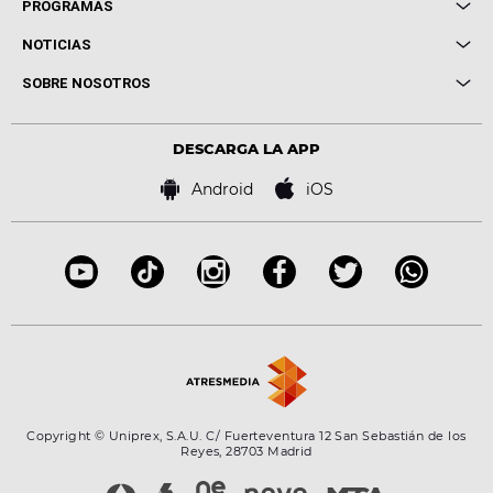
Local de Ensayo Europa FM
PROGRAMAS
Entrevistas
Cuerpos especiales
NOTICIAS
Conciertos
Me pones
Novedades
Cine y Televisión
SOBRE NOSOTROS
Locutores Europa FM
Estilo de vida
Política de privacidad
Virales
Advertencia legal
Tecnología
DESCARGA LA APP
Política de cookies
Famosos
Bases de concursos
Android
iOS
Accesibilidad
Configuración de la privacidad
Copyright © Uniprex, S.A.U. C/ Fuerteventura 12 San Sebastián de los
Reyes, 28703 Madrid