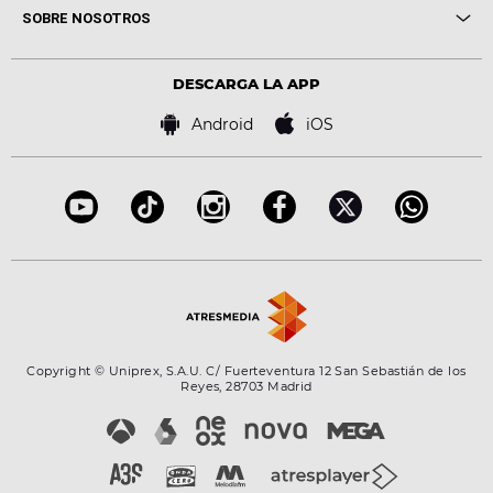
Novedades
Cine y Televisión
SOBRE NOSOTROS
Locutores Europa FM
Estilo de vida
Política de privacidad
Virales
Advertencia legal
Tecnología
DESCARGA LA APP
Política de cookies
Famosos
Bases de concursos
Android
iOS
Accesibilidad
Configuración de la privacidad
Copyright © Uniprex, S.A.U. C/ Fuerteventura 12 San Sebastián de los
Reyes, 28703 Madrid