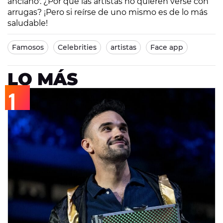
anciano'. ¿Por qué las artistas no quieren verse con
arrugas? ¡Pero si reírse de uno mismo es de lo más
saludable!
Famosos
Celebrities
artistas
Face app
LO MÁS