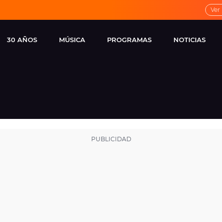
Ver
30 AÑOS
MÚSICA
PROGRAMAS
NOTICIAS
LOCAL DE ENSAYO
CUERPOS
FAMOSOS
EUROPA FM
ESPECIALES
CINE Y TEL
ESTRENOS
ME PONES
VIRALES
CONCIERTOS
LOCUTORES EUROPA
FM
ESTILO DE 
NOVEDADES
MUSICALES
ENTREVISTAS
REMEMBER EUROPA
FM