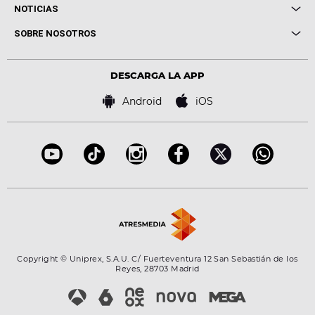
Cuerpos especiales
NOTICIAS
Conciertos
Me pones
Novedades
Cine y Televisión
SOBRE NOSOTROS
Locutores Europa FM
Estilo de vida
Política de privacidad
Virales
Advertencia legal
Tecnología
DESCARGA LA APP
Política de cookies
Famosos
Bases de concursos
Android
iOS
Accesibilidad
Configuración de la privacidad
Copyright © Uniprex, S.A.U. C/ Fuerteventura 12 San Sebastián de los
Reyes, 28703 Madrid