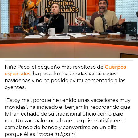
Europa FM
Madrid
07/01/2025 13:31
Niño Paco, el pequeño más revoltoso de
Cuerpos
especiales
, ha pasado unas
malas vacaciones
navideñas
y no ha podido evitar comentarlo a los
oyentes.
"Estoy mal, porque he tenido unas vacaciones muy
movidas", ha indicado el benjamín, recordando que
le han echado de su tradicional oficio como paje
real. Un varapalo con el que no quiso satisfacerse
cambiando de bando y convertirse en un elfo
porque él es "
made in Spain
".