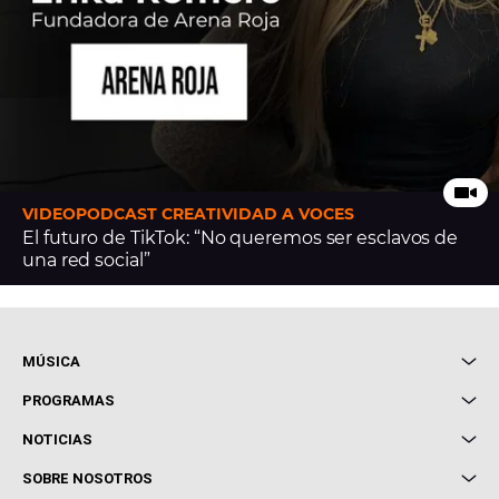
VIDEOPODCAST CREATIVIDAD A VOCES
El futuro de TikTok: “No queremos ser esclavos de
una red social”
MÚSICA
Local de Ensayo Europa FM
PROGRAMAS
Entrevistas
Cuerpos especiales
NOTICIAS
Conciertos
Me pones
Novedades
Cine y Televisión
SOBRE NOSOTROS
Locutores Europa FM
Estilo de vida