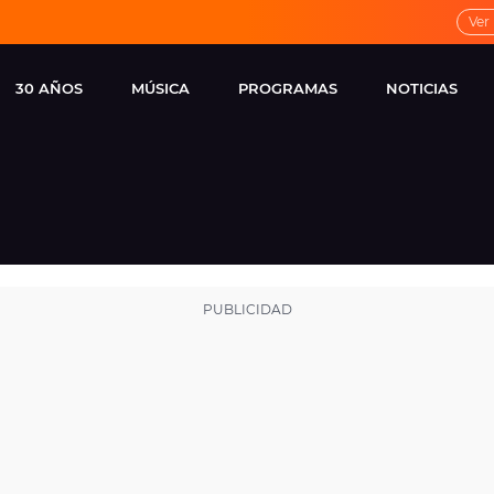
Ver
30 AÑOS
MÚSICA
PROGRAMAS
NOTICIAS
LOCAL DE ENSAYO
CUERPOS
FAMOSOS
EUROPA FM
ESPECIALES
CINE Y TEL
ESTRENOS
ME PONES
VIRALES
CONCIERTOS
LOCUTORES EUROPA
FM
ESTILO DE 
NOVEDADES
MUSICALES
ENTREVISTAS
REMEMBER EUROPA
FM