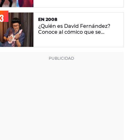
puesto han quedado?
EN 2008
¿Quién es David Fernández?
Conoce al cómico que se
convirtió en Chikilicuatre para
representar a España en
Eurovisión