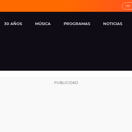
Ver
30 AÑOS
MÚSICA
PROGRAMAS
NOTICIAS
LOCAL DE ENSAYO
CUERPOS
FAMOSOS
EUROPA FM
ESPECIALES
CINE Y TEL
ESTRENOS
ME PONES
VIRALES
CONCIERTOS
LOCUTORES EUROPA
FM
ESTILO DE 
NOVEDADES
MUSICALES
ENTREVISTAS
REMEMBER EUROPA
FM