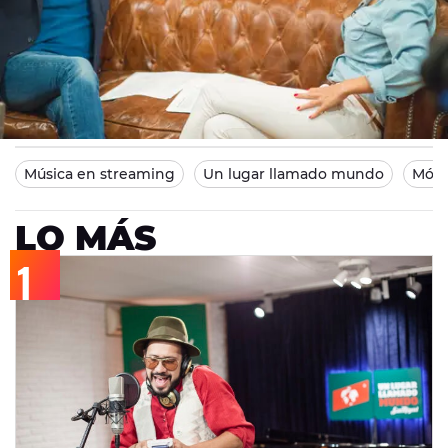
Europa FM
Madrid
18/10/2014 15:04
Música en streaming
Un lugar llamado mundo
Mónic
LO MÁS