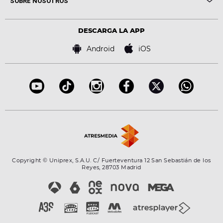
SOBRE NOSOTROS
Locutores Europa FM
Estilo de vida
Política de privacidad
Virales
Advertencia legal
Tecnología
DESCARGA LA APP
Política de cookies
Famosos
Bases de concursos
Android
iOS
Accesibilidad
Configuración de la privacidad
Copyright © Uniprex, S.A.U. C/ Fuerteventura 12 San Sebastián de los
Reyes, 28703 Madrid