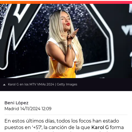
Karol G en los MTV VMAs 2024 | Getty Images
Beni López
Madrid
14/11/2024 12:09
En estos últimos días, todos los focos han estado
puestos en '+57', la canción de la que
Karol G
forma