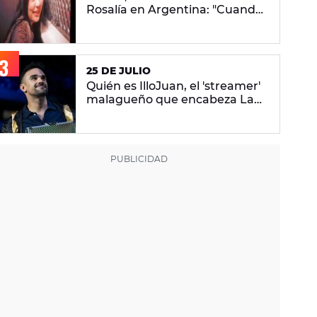
Rosalía en Argentina: "Cuando
vuelvo a mi casa me encuentro
con ropa que no era mía"
25 DE JULIO
Quién es IlloJuan, el 'streamer'
malagueño que encabeza La
Velada Del Año VI de Ibai
Llanos