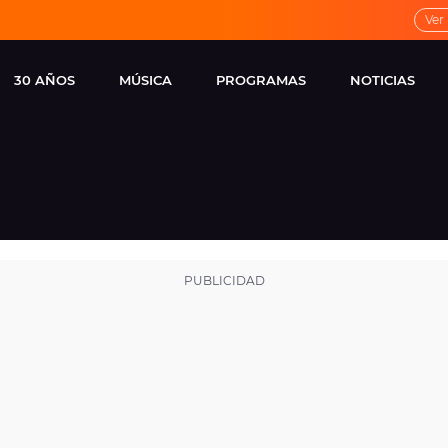
Ver
30 AÑOS
MÚSICA
PROGRAMAS
NOTICIAS
LOCAL DE ENSAYO
CUERPOS
FAMOSOS
EUROPA FM
ESPECIALES
CINE Y TEL
ESTRENOS
ME PONES
VIRALES
CONCIERTOS
LOCUTORES EUROPA
FM
ESTILO DE 
NOVEDADES
MUSICALES
ENTREVISTAS
REMEMBER EUROPA
FM