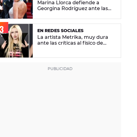
Marina Llorca defiende a
Georgina Rodríguez ante las
críticas de su foto en bikini
EN REDES SOCIALES
La artista Metrika, muy dura
ante las críticas al físico de
Ariana Grande: "¿Tú qué sabes
si tiene un trastorno
alimenticio?"