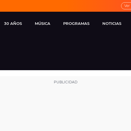
Ver
30 AÑOS
MÚSICA
PROGRAMAS
NOTICIAS
LOCAL DE ENSAYO
CUERPOS
FAMOSOS
EUROPA FM
ESPECIALES
CINE Y TEL
ESTRENOS
ME PONES
VIRALES
CONCIERTOS
LOCUTORES EUROPA
FM
ESTILO DE 
NOVEDADES
MUSICALES
ENTREVISTAS
REMEMBER EUROPA
FM