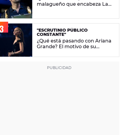
malagueño que encabeza La
Velada Del Año VI de Ibai
Llanos
"ESCRUTINIO PÚBLICO
CONSTANTE"
¿Qué está pasando con Ariana
Grande? El motivo de su
descanso del foco mediático