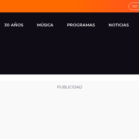
Ver
30 AÑOS
MÚSICA
PROGRAMAS
NOTICIAS
LOCAL DE ENSAYO
CUERPOS
FAMOSOS
EUROPA FM
ESPECIALES
CINE Y TEL
ESTRENOS
ME PONES
VIRALES
CONCIERTOS
LOCUTORES EUROPA
FM
ESTILO DE 
NOVEDADES
MUSICALES
ENTREVISTAS
REMEMBER EUROPA
FM