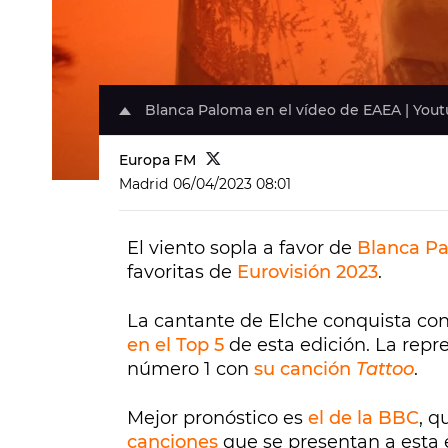
Blanca Paloma en el vídeo de EAEA | You
Europa FM
Madrid
06/04/2023 08:01
El viento sopla a favor de
Blanca P
favoritas de
Eurovisión 2023
.
La cantante de Elche conquista co
en el Top 5
de esta edición. La rep
número 1 con
su canción
Tattoo
.
Mejor pronóstico es
el de la BBC
, q
canciones
que se presentan a esta 