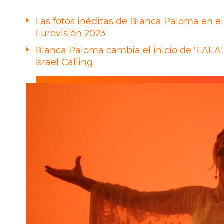
Las fotos inéditas de Blanca Paloma en e
Eurovisión 2023
Blanca Paloma cambia el inicio de 'EAEA' 
Israel Calling