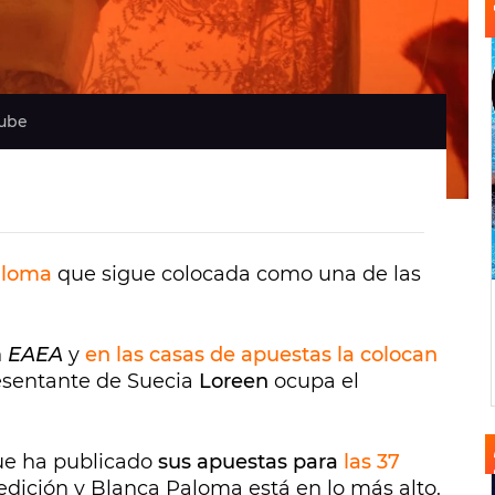
tube
aloma
que sigue colocada como una de las
n
EAEA
y
en las casas de apuestas la colocan
resentante de Suecia
Loreen
ocupa el
ue ha publicado
sus apuestas para
las 37
edición y Blanca Paloma está en lo más alto.