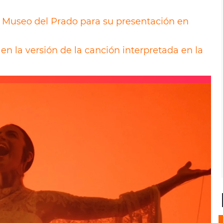
l Museo del Prado para su presentación en
en la versión de la canción interpretada en la