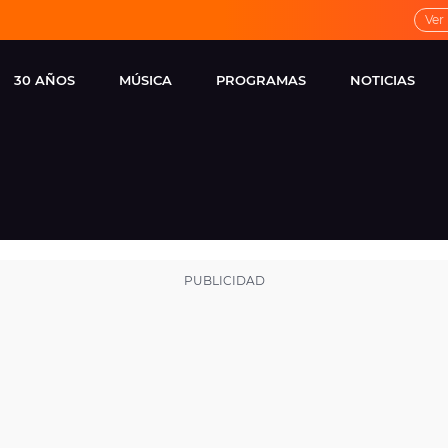
Ver
30 AÑOS
MÚSICA
PROGRAMAS
NOTICIAS
LOCAL DE ENSAYO
CUERPOS
FAMOSOS
EUROPA FM
ESPECIALES
CINE Y TEL
ESTRENOS
ME PONES
VIRALES
CONCIERTOS
LOCUTORES EUROPA
FM
ESTILO DE 
NOVEDADES
MUSICALES
ENTREVISTAS
REMEMBER EUROPA
FM