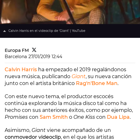
Calvin Harris en el videoclip de 'Giant' | YouTube
Europa FM
Barcelona
27/01/2019 12:44
Calvin Harris
ha empezado el 2019 regalándonos
nueva música, publicando
Giant
, su nueva canción
junto con el artista británico
Rag'n'Bone Man
.
Con este nuevo tema, el productor escocés
continúa explorando la música disco tal como ha
hecho con sus anteriores éxitos, como por ejemplo,
Promises
con
Sam Smith
o
One Kiss
con
Dua Lipa
.
Asimismo,
Giant
viene acompañado de un
conmovedor videoclip
, en el que los artistas