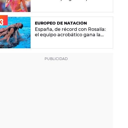
se hacen sobre la versión en
español
EUROPEO DE NATACIÓN
España, de récord con Rosalía:
el equipo acrobático gana la
plata con 'Berghain' y consigue
la mayor nota de impresión
artística