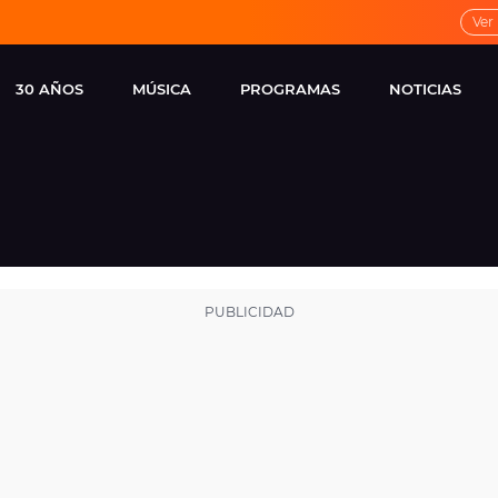
Ver
30 AÑOS
MÚSICA
PROGRAMAS
NOTICIAS
LOCAL DE ENSAYO
CUERPOS
FAMOSOS
EUROPA FM
ESPECIALES
CINE Y TEL
ESTRENOS
ME PONES
VIRALES
CONCIERTOS
LOCUTORES EUROPA
FM
ESTILO DE 
NOVEDADES
MUSICALES
ENTREVISTAS
REMEMBER EUROPA
FM