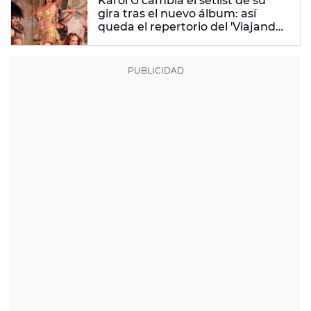
Karol G cambia el setlist de su
gira tras el nuevo álbum: así
queda el repertorio del 'Viajando
Por El Mundo Tropitour'