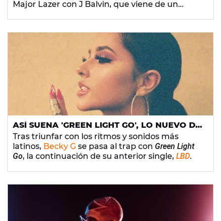
Major Lazer con J Balvin, que viene de un
sampler de una flauta peruana que lo flipas;
‘
Mujer Bruja
’ de
Lola Indigo
, el nuevo tema de
Anuel AA, Karol G, J Balvin
&
Daddy Yankee
,
‘
China
’, ¡y muchos más!
ASÍ SUENA 'GREEN LIGHT GO', LO NUEVO DE
BECKY G
Tras triunfar con los ritmos y sonidos más
latinos,
Becky G
se pasa al trap con
Green Light
Go
, la continuación de su anterior single,
LBD
.