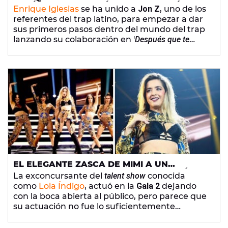
EL VÍDEO DE 'DESPUÉS QUE TE PERDÍ'
Enrique Iglesias
se ha unido a
Jon Z
, uno de los
JUNTO A JON Z
referentes del trap latino, para empezar a dar
sus primeros pasos dentro del mundo del trap
lanzando su colaboración en '
Después que te
perdí'.
EL ELEGANTE ZASCA DE MIMI A UN
MIEMBRO DEL JURADO QUE LE CRITICÓ EN
La exconcursante del
talent show
conocida
LA GALA
como
Lola Índigo
, actuó en la
Gala 2
dejando
con la boca abierta al público, pero parece que
su actuación no fue lo suficientemente
convincente para uno de los miembros del
jurado, que aprovechó para criticarle de una