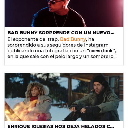
BAD BUNNY SORPRENDE CON UN NUEVO
LOOK Y TE PREGUNTA TU OPINIÓN
El exponente del trap,
Bad Bunny
, ha
sorprendido a sus seguidores de Instagram
publicando una fotografía con un
''nuevo look''
,
en la que sale con el pelo largo y un sombrero
negro de lo más
'cool'
y quiere saber cuál es tu
opinión.
ENRIQUE IGLESIAS NOS DEJA HELADOS CON