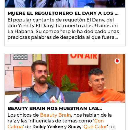
MUERE EL REGUETONERO EL DANY A LOS 31
AÑOS: "NOS FALTABAN MUCHAS COSAS
El popular cantante de reguetón El Dany, del
MÁS POR HACER"
dúo Yomil y El Dany, ha muerto a los 31 años en
La Habana. Su compañero le ha dedicado unas
preciosas palabras de despedida al que fuera
uno de los referentes en la música urbana en
su país.
BEAUTY BRAIN NOS MUESTRAN LAS
INFLUENCIAS DE LOS TEMAZOS TRAP EN
Los chicos de
Beauty Brain
, nos hablan de la
‘YU, NO TE PIERDAS NADA’
raíz y las influencias de temas como ‘
Con
Calma
’ de
Daddy Yankee
y
Snow
, ‘
Qué Calor
’ de