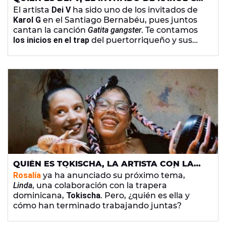
EN EL BERNABÉU QUE TRIUNFA EN EL TRAP
El artista
Dei V
ha sido uno de los invitados de
Karol G
en el Santiago Bernabéu, pues juntos
cantan la canción
Gatita gangster
. Te contamos
los inicios en el trap
del puertorriqueño y sus
distintas colaboraciones con artistas como
Mora.
QUIÉN ES TOKISCHA, LA ARTISTA CON LA
QUE ROSALÍA COLABORA EN SU PRÓXIMA
Rosalía
ya ha anunciado su próximo tema,
CANCIÓN
Linda
, una colaboración con la trapera
dominicana,
Tokischa
. Pero, ¿quién es ella y
cómo han terminado trabajando juntas?