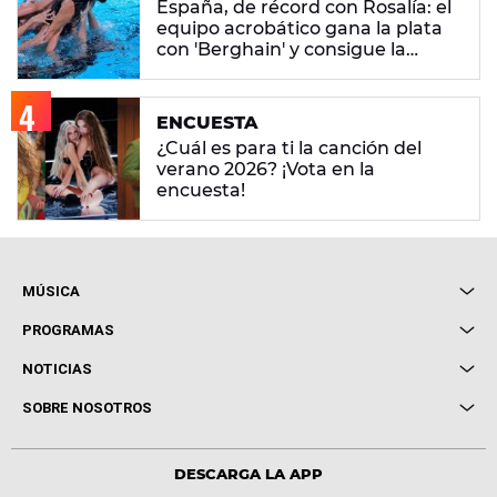
España, de récord con Rosalía: el
equipo acrobático gana la plata
con 'Berghain' y consigue la
mayor nota de impresión artística
ENCUESTA
¿Cuál es para ti la canción del
verano 2026? ¡Vota en la
encuesta!
MÚSICA
Local de Ensayo Europa FM
PROGRAMAS
Entrevistas
Cuerpos especiales
NOTICIAS
Conciertos
Me pones
Novedades
Cine y Televisión
SOBRE NOSOTROS
Locutores Europa FM
Estilo de vida
Política de privacidad
Virales
Advertencia legal
Tecnología
DESCARGA LA APP
Política de cookies