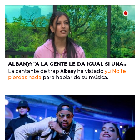
ALBANY: "A LA GENTE LE DA IGUAL SI UNA
CANCIÓN ES MACHISTA, LA SIGUEN
La cantante de trap
Albany
ha vistado
yu No te
ESCUCHANDO"
pierdas nada
para hablar de su música.