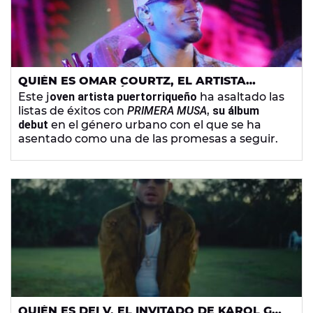
QUIÉN ES OMAR COURTZ, EL ARTISTA
LATINO QUE ESTÁ TRIUNFANDO CON 'QUE
Este j
oven artista puertorriqueño
ha asaltado las
VAS HACER HOY ?'
listas de éxitos con
PRIMERA MUSA
,
su álbum
debut
en el género urbano con el que se ha
asentado como una de las promesas a seguir.
QUIÉN ES DEI V, EL INVITADO DE KAROL G