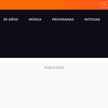
Ver
30 AÑOS
MÚSICA
PROGRAMAS
NOTICIAS
LOCAL DE ENSAYO
CUERPOS
FAMOSOS
EUROPA FM
ESPECIALES
CINE Y TEL
ESTRENOS
ME PONES
VIRALES
CONCIERTOS
LOCUTORES EUROPA
FM
ESTILO DE 
NOVEDADES
MUSICALES
ENTREVISTAS
REMEMBER EUROPA
FM