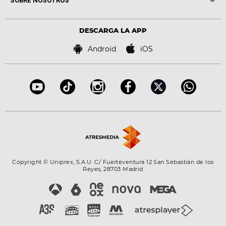
SOBRE NOSOTROS
Locutores Europa FM
Estilo de vida
Política de privacidad
Virales
Advertencia legal
Tecnología
DESCARGA LA APP
Política de cookies
Famosos
Bases de concursos
Android
iOS
Accesibilidad
Configuración de la privacidad
Copyright © Uniprex, S.A.U. C/ Fuerteventura 12 San Sebastián de los
Reyes, 28703 Madrid