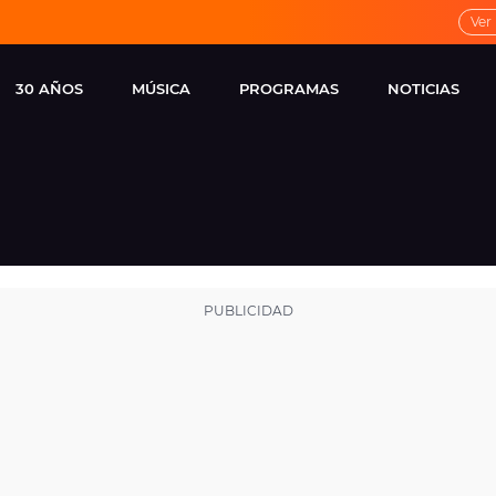
Ver
30 AÑOS
MÚSICA
PROGRAMAS
NOTICIAS
LOCAL DE ENSAYO
CUERPOS
FAMOSOS
EUROPA FM
ESPECIALES
CINE Y TEL
ESTRENOS
ME PONES
VIRALES
CONCIERTOS
LOCUTORES EUROPA
FM
ESTILO DE 
NOVEDADES
MUSICALES
ENTREVISTAS
REMEMBER EUROPA
FM