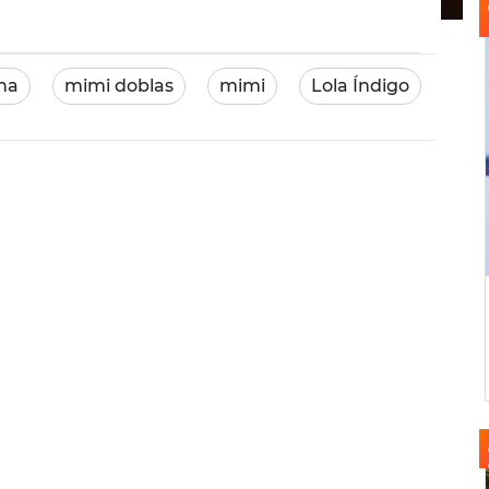
na
mimi doblas
mimi
Lola Índigo
Ric