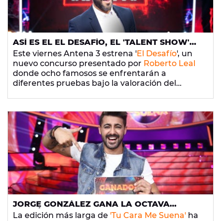
ASÍ ES EL EL DESAFÍO, EL 'TALENT SHOW'
QUE ENFRENTA A FAMOSOS COMO GEMMA
Este viernes Antena 3 estrena '
El Desafío
', un
MENGUAL, DAVID BUSTAMANTE, AGATHA
nuevo concurso presentado por
Roberto Leal
RUIZ DE LA PRADA O KIRA MIRÓ
donde ocho famosos se enfrentarán a
diferentes pruebas bajo la valoración del
jurado compuesto por Tamara Falcó, Santiago
Segura y Juan del Val.
JORGE GONZÁLEZ GANA LA OCTAVA
EDICIÓN DE ‘TU CARA ME SUENA’ IMITANDO
La edición más larga de
'Tu Cara Me Suena'
ha
A ANTONIO OROZCO