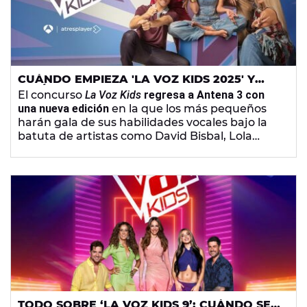
CUÁNDO EMPIEZA 'LA VOZ KIDS 2025' Y
QUIÉNES SON LOS COACHES
El concurso
La Voz Kids
regresa a Antena 3 con
una nueva edición
en la que los más pequeños
harán gala de sus habilidades vocales bajo la
batuta de artistas como David Bisbal, Lola
Índigo, Edurne y Manuel Turizo.
TODO SOBRE ‘LA VOZ KIDS 9’: CUÁNDO SE