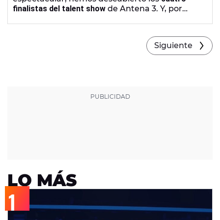
finalistas del talent show
de Antena 3. Y, por
primera vez en la historia, dos coaches,
Alejandro Sanz
y
Pablo López
, se quedan s
in
talents para la Gran Final
.
Siguiente
LO MÁS