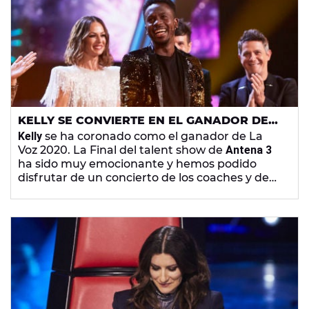
KELLY SE CONVIERTE EN EL GANADOR DE
LA VOZ 2020 EN UNA GALA LLENA DE
Kelly
se ha coronado como el ganador de La
INVITADOS DE LUJO
Voz 2020. La Final del talent show de
Antena 3
ha sido muy emocionante y hemos podido
disfrutar de un concierto de los coaches y de
las actuaciones de grandes artistas como
Aitana
,
Sebastián Yatra
,
India Martínez
,
Vanesa
Martín
o
Beret
.