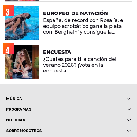
EUROPEO DE NATACIÓN
España, de récord con Rosalía: el
equipo acrobático gana la plata
con 'Berghain' y consigue la
mayor nota de impresión artística
ENCUESTA
¿Cuál es para ti la canción del
verano 2026? ¡Vota en la
encuesta!
MÚSICA
Local de Ensayo Europa FM
PROGRAMAS
Entrevistas
Cuerpos especiales
NOTICIAS
Conciertos
Me pones
Novedades
Cine y Televisión
SOBRE NOSOTROS
Locutores Europa FM
Estilo de vida