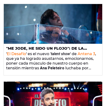
"ME JODE, HE SIDO UN FLOJO": DE LA
APNEA DE BUSTAMANTE A LA BRONCA A
'
El Desafío
' es el nuevo
'talent show
' de
Antena 3
,
JORGE SANZ O EL SUSTO DE TAMARA
que ya ha logrado asustarnos, emocionarnos,
FALCÓ EN 'EL DESAFÍO'
poner cada músculo de nuestro cuerpo en
tensión mientras
Ana Peleteiro
luchaba por
escapar del fuego o hacernos contener la
respiración junto a
David Bustamante
en un
apnea que parecía no acabar nunca.
Repasamos el estreno de este emocionante
formato que cuenta con
Tamara Falcó
,
Santiago Segura
y
Juan del Val
en el jurado, ¡y en
el que
Pablo Motos
ha cantando ópera!