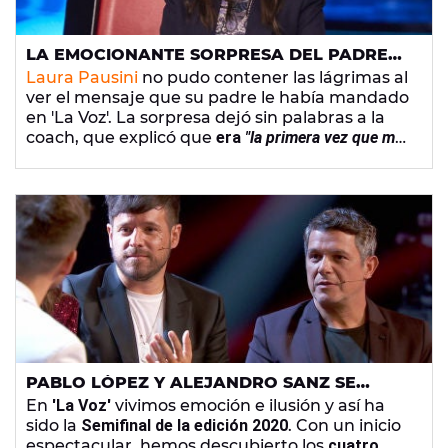
LA EMOCIONANTE SORPRESA DEL PADRE
DE LAURA PAUSINI EN 'LA VOZ': "ES LA
Laura Pausini
no pudo contener las lágrimas al
PRIMERA VEZ QUE ME HABLA EN ESPAÑOL"
ver el mensaje que su padre le había mandado
en 'La Voz'. La sorpresa dejó sin palabras a la
coach, que explicó que
era
"la primera vez que me
habla en español"
.
PABLO LÓPEZ Y ALEJANDRO SANZ SE
QUEDAN SIN TALENTS EN LA SEMIFINAL DE
En
'La Voz'
vivimos emoción e ilusión y así ha
‘LA VOZ’
sido la
Semifinal de la edición 2020
. Con un inicio
espectacular, hemos descubierto los
cuatro