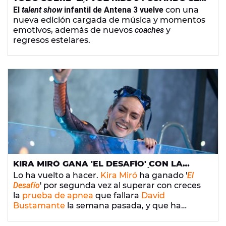
ESTRENA Y QUIÉNES SON LOS ‘COACHES’
El
talent show
infantil de Antena 3 vuelve
con una
nueva edición cargada de música y momentos
emotivos, además de nuevos
coaches
y
regresos estelares.
KIRA MIRÓ GANA 'EL DESAFÍO' CON LA
PRUEBA DE APNEA QUE FALLÓ DAVID
Lo ha vuelto a hacer.
Kira Miró
ha ganado '
El
BUSTAMANTE Y QUE SANTIAGO SEGURA
Desafío
' por segunda vez al superar con creces
TACHA DE "PATÉTICA"
la
prueba de apnea
que fallara
David
Bustamante
la semana pasada, y que ha
servido de excusa al jurado Santiago Segura
para cebarse con el cantante.