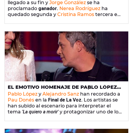
llegado a su fin y
Jorge González
se ha
proclamado
ganador
.
Nerea Rodríguez
ha
quedado segunda y
Cristina Ramos
tercera en
el
talent show
de Antena 3 que empezó en 2020
y no pudo continuar
por la pandemia del
coronavirus
.
EL EMOTIVO HOMENAJE DE PABLO LÓPEZ Y
ALEJANDRO SANZ A PAU DONÉS EN ‘LA
Pablo López
y
Alejandro Sanz
han recordado a
VOZ’
Pau Donés
en la
Final de La Voz
. Los artistas se
han subido al escenario para interpretar el
tema
'La quiero a morir'
y protagonizar uno de los
momentos más emocionantes de la gala
del
talent show de Antena 3.