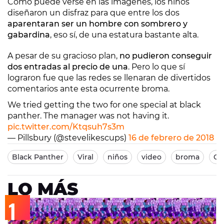
Como puede verse en las imágenes, los niños
diseñaron un disfraz para que entre los dos
aparentaran ser un hombre con sombrero y
gabardina
, eso sí, de una estatura bastante alta.
A pesar de su gracioso plan,
no pudieron conseguir
dos entradas al precio de una
. Pero lo que sí
lograron fue que las redes se llenaran de divertidos
comentarios ante esta ocurrente broma.
We tried getting the two for one special at black
panther. The manager was not having it.
pic.twitter.com/Ktqsuh7s3m
— Pillsbury (@stevelikescups)
16 de febrero de 2018
Black Panther
Viral
niños
video
broma
Cal
LO MÁS