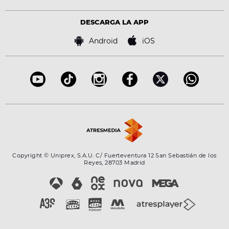
Estilo de vida
Política de privacidad
Virales
Advertencia legal
Tecnología
DESCARGA LA APP
Política de cookies
Famosos
Bases de concursos
Android
iOS
Accesibilidad
Configuración de la privacidad
Copyright © Uniprex, S.A.U. C/ Fuerteventura 12 San Sebastián de los
Reyes, 28703 Madrid