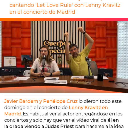
cantando 'Let Love Rule' con Lenny Kravitz
en el concierto de Madrid
Europa FM
Madrid
08/04/2025 08:10
Javier Bardem y Penélope Cruz
lo dieron todo este
domingo en el concierto de
Lenny Kravitz en
Madrid
. Es habitual ver al actor entregándose en los
conciertos y solo hay que ver el vídeo viral de
él en
la grada viendo a Judas Priest
para hacerse a la idea