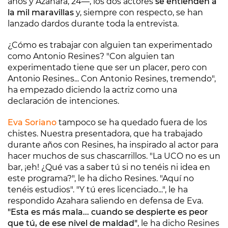
años y Azahara, 24—, los dos actores
se entienden a
la mil maravillas
y, siempre con respecto, se han
lanzado dardos durante toda la entrevista.
¿Cómo es trabajar con alguien tan experimentado
como Antonio Resines? "Con alguien tan
experimentado tiene que ser un placer, pero con
Antonio Resines... Con Antonio Resines, tremendo",
ha empezado diciendo la actriz como una
declaración de intenciones.
Eva Soriano
tampoco se ha quedado fuera de los
chistes. Nuestra presentadora, que ha trabajado
durante años con Resines, ha inspirado al actor para
hacer muchos de sus chascarrillos. "La UCO no es un
bar, ¡eh! ¿Qué vas a saber tú si no tenéis ni idea en
este programa?", le ha dicho Resines. "Aquí no
tenéis estudios". "Y tú eres licenciado...", le ha
respondido Azahara saliendo en defensa de Eva.
"Esta es más mala... cuando se despierte es peor
que tú, de ese nivel de maldad"
, le ha dicho Resines