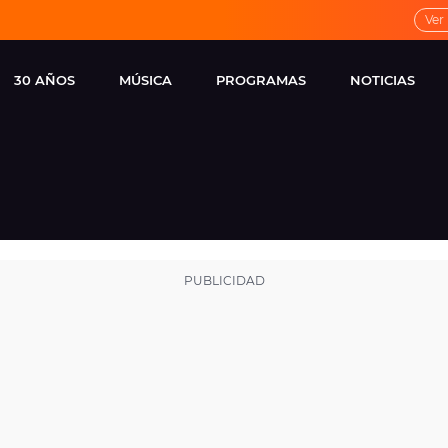
Ver
30 AÑOS
MÚSICA
PROGRAMAS
NOTICIAS
LOCAL DE ENSAYO
CUERPOS
FAMOSOS
EUROPA FM
ESPECIALES
CINE Y TEL
ESTRENOS
ME PONES
VIRALES
CONCIERTOS
LOCUTORES EUROPA
FM
ESTILO DE 
NOVEDADES
MUSICALES
ENTREVISTAS
REMEMBER EUROPA
FM