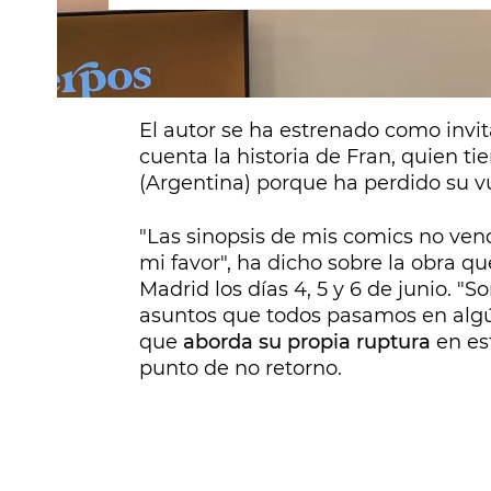
Eva Soriano
y
Nacho García
han des
especiales
para recibir a
Paco Roca
El autor se ha estrenado como invi
cuenta la historia de Fran, quien t
(Argentina) porque ha perdido su vu
"Las sinopsis de mis comics no ve
mi favor", ha dicho sobre la obra qu
Madrid los días 4, 5 y 6 de junio. 
asuntos que todos pasamos en alg
que
aborda su propia ruptura
en es
punto de no retorno.