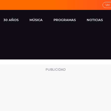
Ver
30 AÑOS
MÚSICA
PROGRAMAS
NOTICIAS
LOCAL DE ENSAYO
CUERPOS
FAMOSOS
EUROPA FM
ESPECIALES
CINE Y TEL
ESTRENOS
ME PONES
VIRALES
CONCIERTOS
LOCUTORES EUROPA
FM
ESTILO DE 
NOVEDADES
MUSICALES
ENTREVISTAS
REMEMBER EUROPA
FM