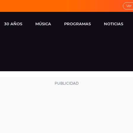
Ver
30 AÑOS
MÚSICA
PROGRAMAS
NOTICIAS
LOCAL DE ENSAYO
CUERPOS
FAMOSOS
EUROPA FM
ESPECIALES
CINE Y TEL
ESTRENOS
ME PONES
VIRALES
CONCIERTOS
LOCUTORES EUROPA
FM
ESTILO DE 
NOVEDADES
MUSICALES
ENTREVISTAS
REMEMBER EUROPA
FM