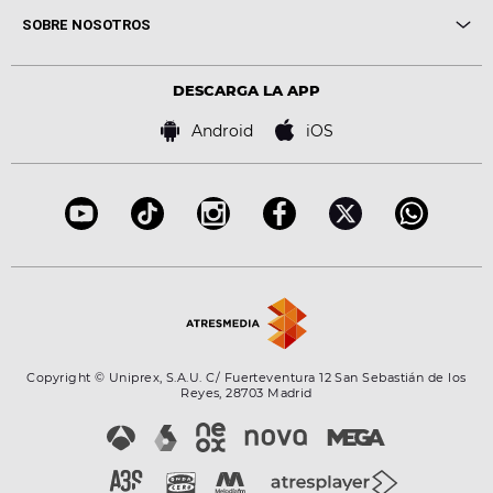
Me pones
Novedades
Cine y Televisión
SOBRE NOSOTROS
Locutores Europa FM
Estilo de vida
Política de privacidad
Virales
Advertencia legal
Tecnología
DESCARGA LA APP
Política de cookies
Famosos
Bases de concursos
Android
iOS
Accesibilidad
Configuración de la privacidad
Copyright © Uniprex, S.A.U. C/ Fuerteventura 12 San Sebastián de los
Reyes, 28703 Madrid