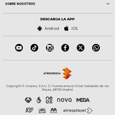
Novedades
Cine y Televisión
SOBRE NOSOTROS
Locutores Europa FM
Estilo de vida
Política de privacidad
Virales
Advertencia legal
Tecnología
DESCARGA LA APP
Política de cookies
Famosos
Bases de concursos
Android
iOS
Accesibilidad
Configuración de la privacidad
Copyright © Uniprex, S.A.U. C/ Fuerteventura 12 San Sebastián de los
Reyes, 28703 Madrid