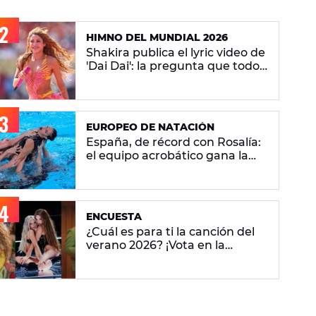
HIMNO DEL MUNDIAL 2026
Shakira publica el lyric video de
'Dai Dai': la pregunta que todos
se hacen sobre la versión en
español
EUROPEO DE NATACIÓN
España, de récord con Rosalía:
el equipo acrobático gana la
plata con 'Berghain' y consigue
la mayor nota de impresión
artística
ENCUESTA
¿Cuál es para ti la canción del
verano 2026? ¡Vota en la
encuesta!