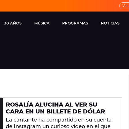
Ver
30 AÑOS
MÚSICA
PROGRAMAS
NOTICIAS
LOCAL DE ENSAYO
CUERPOS
FAMOSOS
EUROPA FM
ESPECIALES
CINE Y TEL
ESTRENOS
ME PONES
VIRALES
CONCIERTOS
LOCUTORES EUROPA
FM
ESTILO DE 
NOVEDADES
MUSICALES
ROSALÍA ALUCINA AL VER SU
ENTREVISTAS
CARA EN UN BILLETE DE DÓLAR
REMEMBER EUROPA
La cantante ha compartido en su cuenta
FM
de Instagram un curioso vídeo en el que