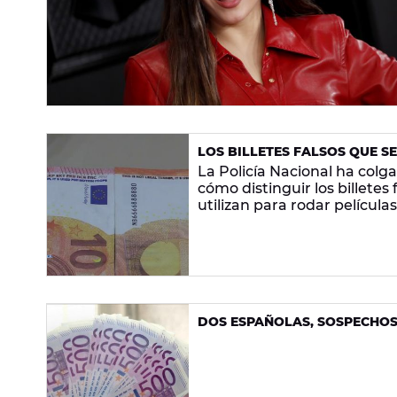
LOS BILLETES FALSOS QUE S
POLICÍA EXPLICA CÓMO DIST
La Policía Nacional ha colg
cómo distinguir los billetes 
utilizan para rodar película
DOS ESPAÑOLAS, SOSPECHOS
EUROS