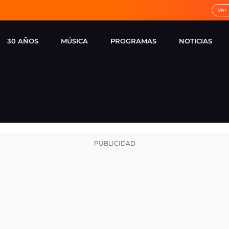
Ver
30 AÑOS
MÚSICA
PROGRAMAS
NOTICIAS
LOCAL DE ENSAYO
CUERPOS
FAMOSOS
EUROPA FM
ESPECIALES
CINE Y TEL
ESTRENOS
ME PONES
VIRALES
CONCIERTOS
LOCUTORES EUROPA
FM
ESTILO DE 
NOVEDADES
MUSICALES
ENTREVISTAS
REMEMBER EUROPA
FM