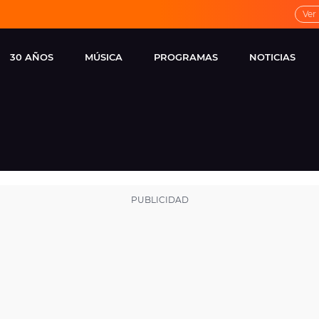
Ver
30 AÑOS
MÚSICA
PROGRAMAS
NOTICIAS
LOCAL DE ENSAYO
CUERPOS
FAMOSOS
EUROPA FM
ESPECIALES
CINE Y TEL
ESTRENOS
ME PONES
VIRALES
CONCIERTOS
LOCUTORES EUROPA
FM
ESTILO DE 
NOVEDADES
MUSICALES
ENTREVISTAS
REMEMBER EUROPA
FM