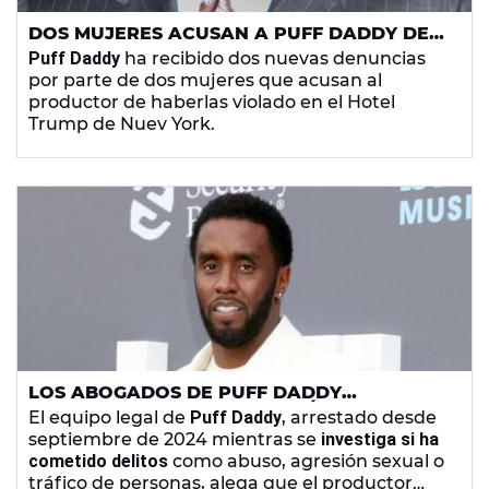
DOS MUJERES ACUSAN A PUFF DADDY DE
VIOLARLAS EN UN HOTEL DE DONALD
Puff Daddy
ha recibido dos nuevas denuncias
TRUMP
por parte de dos mujeres que acusan al
productor de haberlas violado en el Hotel
Trump de Nuev York.
LOS ABOGADOS DE PUFF DADDY
DENUNCIAN UNA PERSECUCIÓN "SEXISTA Y
El equipo legal de
Puff Daddy
, arrestado desde
PURITANA"
septiembre de 2024 mientras se
investiga si ha
cometido delitos
como abuso, agresión sexual o
tráfico de personas, alega que el productor