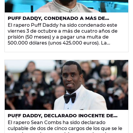
PUFF DADDY, CONDENADO A MÁS DE
CUATRO AÑOS DE CÁRCEL POR DELITOS
El rapero Puff Daddy ha sido condenado este
RELACIONADOS CON LA PROSTITUCIÓN
viernes 3 de octubre a más de cuatro años de
prisión (50 meses) y a pagar una multa de
500.000 dólares (unos 425.000 euros). La
noticia llega después de que, en julio, fuera
absuelto de los cargos que tenía por tráfico
sexual y extorsión.
PUFF DADDY, DECLARADO INOCENTE DE
TRÁFICO SEXUAL Y CRIMEN ORGANIZADO
El rapero Sean Combs ha sido declarado
PERO CONDENADO POR DELITO DE
culpable de dos de cinco cargos de los que se le
PROSTITUCIÓN