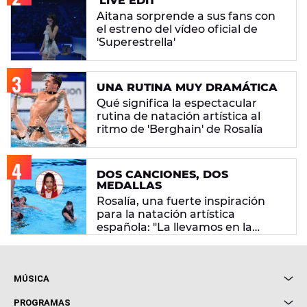
'LIVE EDIT'
Aitana sorprende a sus fans con
el estreno del vídeo oficial de
'Superestrella'
UNA RUTINA MUY DRAMÁTICA
Qué significa la espectacular
rutina de natación artística al
ritmo de 'Berghain' de Rosalía
DOS CANCIONES, DOS
MEDALLAS
Rosalía, una fuerte inspiración
para la natación artística
española: "La llevamos en la
sangre"
MÚSICA
Local de Ensayo Europa FM
PROGRAMAS