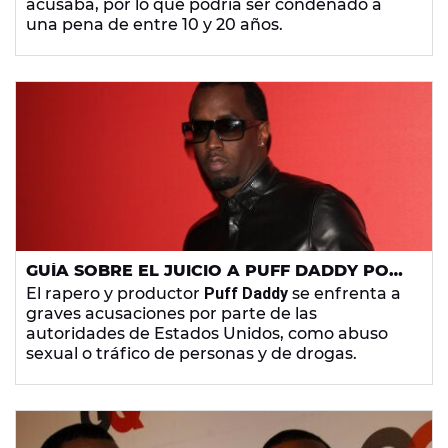
acusaba, por lo que podría ser condenado a
una pena de entre 10 y 20 años.
GUÍA SOBRE EL JUICIO A PUFF DADDY POR
SU CASO DE ABUSO: POSIBLE CONDENA Y
El rapero y productor
Puff Daddy
se enfrenta a
FAMOSOS RELACIONADOS
graves acusaciones por parte de las
autoridades de Estados Unidos, como abuso
sexual o tráfico de personas y de drogas.