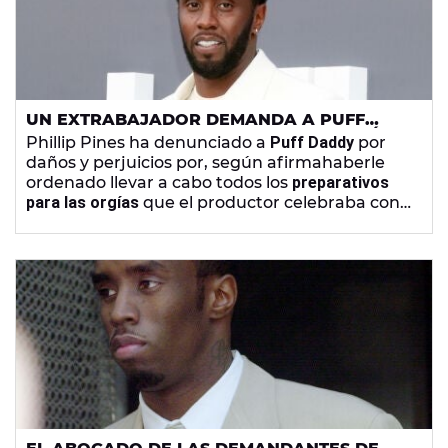
UN EXTRABAJADOR DEMANDA A PUFF
DADDY POR HACERLE ORGANIZAR ORGÍAS
Phillip Pines ha denunciado a
Puff Daddy
por
daños y perjuicios por, según afirmahaberle
ordenado llevar a cabo todos los
preparativos
para las orgías
que el productor celebraba con
drogas ilegales.