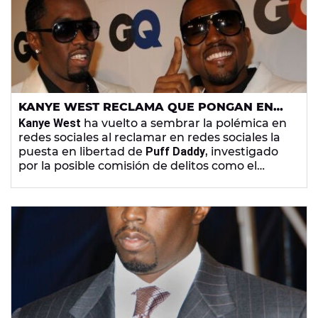
KANYE WEST RECLAMA QUE PONGAN EN
LIBERTAD A PUFF DADDY
Kanye West
ha vuelto a sembrar la polémica en
redes sociales al reclamar en redes sociales la
puesta en libertad de
Puff Daddy
, investigado
por la posible comisión de delitos como el
abuso y la agresión sexual o el tráfico de
personas.