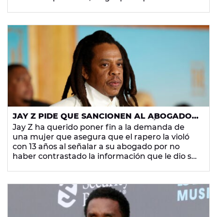
está sufriendo una persecución "sexista y
puritana" por parte de las autoridades.
JAY Z PIDE QUE SANCIONEN AL ABOGADO
DE QUIEN LO ACUSA DE VIOLACIÓN POR
Jay Z ha querido poner fin a la demanda de
NO INVESTIGAR LA VERSIÓN DE SU CLIENTE
una mujer que asegura que el rapero la violó
con 13 años al señalar a su abogado por no
haber contrastado la información que le dio su
cliente, pues hay varias contradicciones.