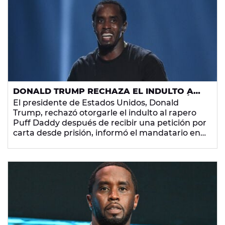
DONALD TRUMP RECHAZA EL INDULTO A
PUFF DADDY TRAS RECIBIR UNA PETICIÓN
El presidente de Estados Unidos, Donald
DESDE LA CÁRCEL
Trump, rechazó otorgarle el indulto al rapero
Puff Daddy después de recibir una petición por
carta desde prisión, informó el mandatario en
una entrevista publicada en
The New York Times
.