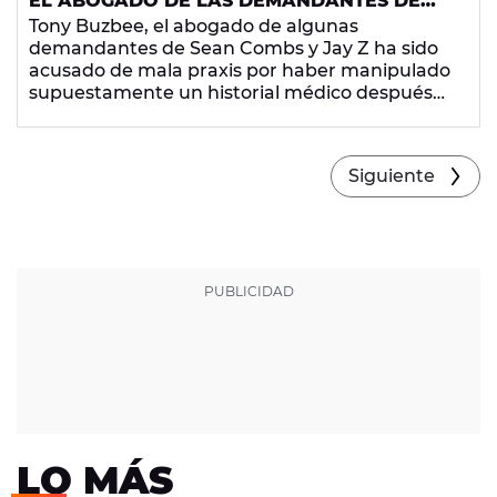
EL ABOGADO DE LAS DEMANDANTES DE
PUFF DADDY Y JAY Z, ACUSADO POR UNA
Tony Buzbee, el abogado de algunas
MUJER DE CONTAGIARLA DE UNA
demandantes de Sean Combs y Jay Z ha sido
ENFERMEDAD VENÉREA
acusado de mala praxis por haber manipulado
supuestamente un historial médico después
de contagiar a una mujer de una enfermedad
venérea.
Siguiente
LO MÁS