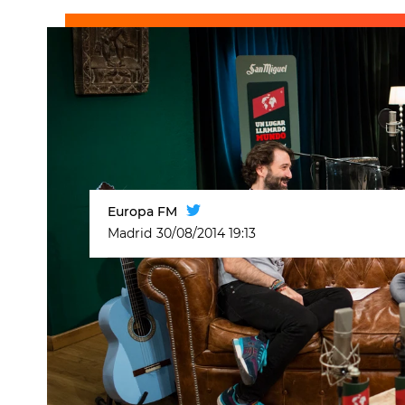
Europa FM
Madrid
30/08/2014 19:13
El creador del rumbatón, Huecco, h
llamado mundo con motivo de la cr
baloncesto 2014. El palentino ha sid
Explica que las instituciones se pus
jugador de baloncesto Jorge Garba