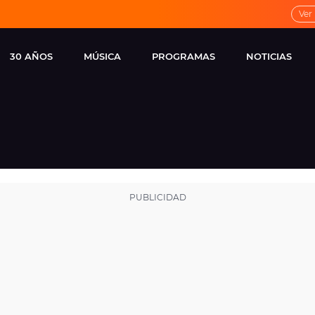
Ver
30 AÑOS
MÚSICA
PROGRAMAS
NOTICIAS
LOCAL DE ENSAYO
CUERPOS
FAMOSOS
EUROPA FM
ESPECIALES
CINE Y TEL
ESTRENOS
ME PONES
VIRALES
CONCIERTOS
LOCUTORES EUROPA
FM
ESTILO DE 
NOVEDADES
MUSICALES
ENTREVISTAS
REMEMBER EUROPA
FM