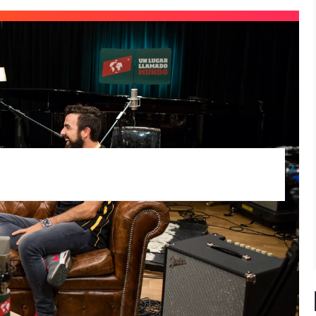
a pasado por los micrófonos de Un lugar
eación del himno del mundial de
o el artífice de la canción
Sube la copa
.
ieron en contacto con él a través del ex
josa.
'Me encargaron una canción para