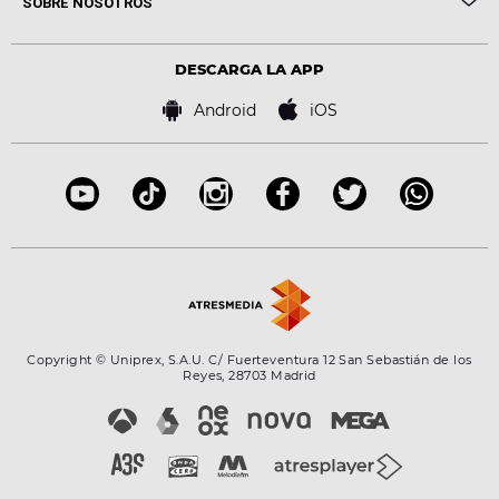
SOBRE NOSOTROS
Locutores Europa FM
Estilo de vida
Política de privacidad
Virales
Advertencia legal
Tecnología
DESCARGA LA APP
Política de cookies
Famosos
Bases de concursos
Android
iOS
Accesibilidad
Configuración de la privacidad
Copyright © Uniprex, S.A.U. C/ Fuerteventura 12 San Sebastián de los
Reyes, 28703 Madrid