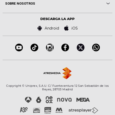
Novedades
Cine y Televisión
SOBRE NOSOTROS
Locutores Europa FM
Estilo de vida
Política de privacidad
Virales
Advertencia legal
Tecnología
DESCARGA LA APP
Política de cookies
Famosos
Bases de concursos
Android
iOS
Accesibilidad
Configuración de la privacidad
Copyright © Uniprex, S.A.U. C/ Fuerteventura 12 San Sebastián de los
Reyes, 28703 Madrid