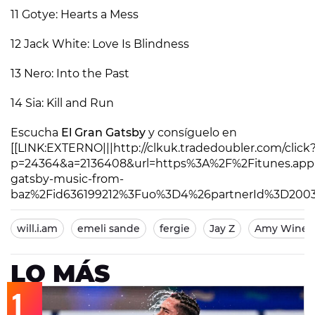
11 Gotye: Hearts a Mess
12 Jack White: Love Is Blindness
13 Nero: Into the Past
14 Sia: Kill and Run
Escucha
El Gran Gatsby
y consíguelo en
[[LINK:EXTERNO|||http://clkuk.tradedoubler.com/click
p=24364&a=2136408&url=https%3A%2F%2Fitunes.ap
gatsby-music-from-
baz%2Fid636199212%3Fuo%3D4%26partnerId%3D2003|
will.i.am
emeli sande
fergie
Jay Z
Amy Wineh
LO MÁS