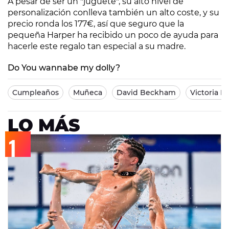
A pesar de ser un "juguete", su alto nivel de
personalización conlleva también un alto coste, y su
precio ronda los 177€, así que seguro que la
pequeña Harper ha recibido un poco de ayuda para
hacerle este regalo tan especial a su madre.
Do You wannabe my dolly?
Cumpleaños
Muñeca
David Beckham
Victoria 
LO MÁS