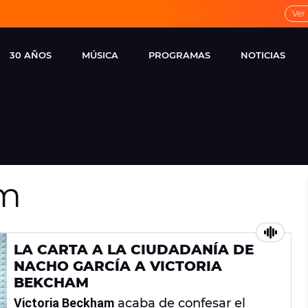
Ver
30 AÑOS
MÚSICA
PROGRAMAS
NOTICIAS
LOCAL DE ENSAYO
CUERPOS
FAMOSOS
EUROPA FM
ESPECIALES
CINE Y TEL
ESTRENOS
ME PONES
VIRALES
am
CONCIERTOS
LOCUTORES EUROPA
FM
ESTILO DE 
NOVEDADES
MUSICALES
LA CARTA A LA CIUDADANÍA DE
ENTREVISTAS
NACHO GARCÍA A VICTORIA
REMEMBER EUROPA
BEKCHAM
FM
Victoria Beckham
acaba de confesar el