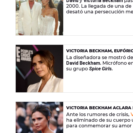
David
y
Victoria Beckham
pasa
2000. La llegada de una de
desató una persecución med
VICTORIA BECKHAM, EUFÓRIC
KARAOKE CON DAVID BECK
La diseñadora se mostró de
David Beckham.
Micrófono e
su grupo
Spice Girls.
VICTORIA BECKHAM ACLARA 
DAVID BECKHAM
Ante los rumores de crisis,
ha eliminado de su cuerpo 
para conmemorar su amor 