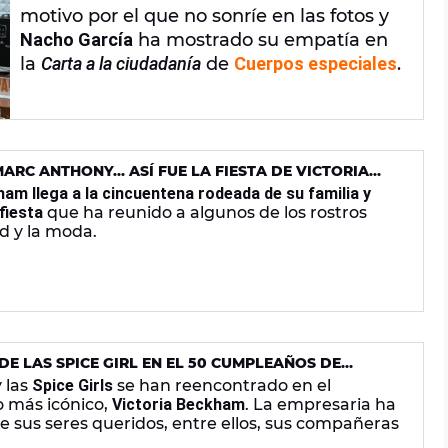
motivo por el que no sonríe en las fotos y
Nacho García
ha mostrado su empatía en
la
Carta a la ciudadanía
de
Cuerpos especiales
.
ARC ANTHONY... ASÍ FUE LA FIESTA DE VICTORIA
ham llega a la cincuentena rodeada de su familia y
fiesta
que ha reunido a algunos de los rostros
d y la moda.
E LAS SPICE GIRL EN EL 50 CUMPLEAÑOS DE
 HA HECHO VIAJAR AL PASADO
 las
Spice Girls
se han reencontrado en el
 más icónico,
Victoria Beckham
. La empresaria ha
 sus seres queridos, entre ellos, sus compañeras