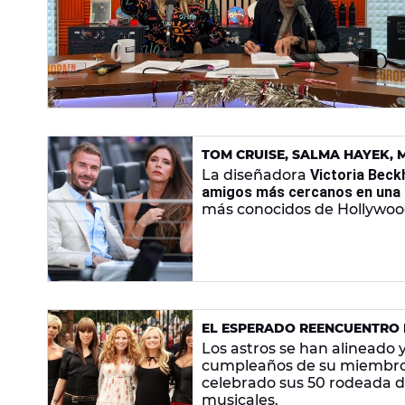
TOM CRUISE, SALMA HAYEK, M
BECKHAM POR SUS 50 AÑOS
La diseñadora
Victoria Beck
amigos más cercanos en una 
más conocidos de Hollywoo
EL ESPERADO REENCUENTRO D
VICTORIA BECKHAM QUE NOS
Los astros se han alineado y
cumpleaños de su miembro
celebrado sus 50 rodeada de
musicales.