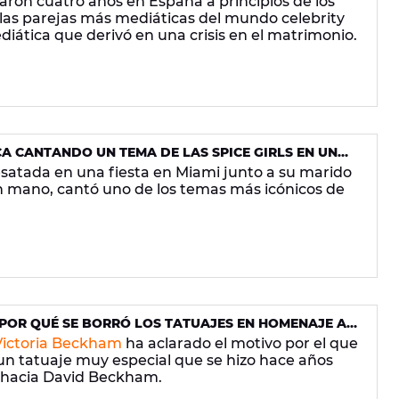
ron cuatro años en España a principios de los
 las parejas más mediáticas del mundo celebrity
iática que derivó en una crisis en el matrimonio.
A CANTANDO UN TEMA DE LAS SPICE GIRLS EN UN
HAM
satada en una fiesta en Miami junto a su marido
n mano, cantó uno de los temas más icónicos de
POR QUÉ SE BORRÓ LOS TATUAJES EN HOMENAJE A
Victoria Beckham
ha aclarado el motivo por el que
un tatuaje muy especial que se hizo hace años
hacia David Beckham.