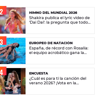
HIMNO DEL MUNDIAL 2026
Shakira publica el lyric video de
'Dai Dai': la pregunta que todos
se hacen sobre la versión en
español
EUROPEO DE NATACIÓN
España, de récord con Rosalía:
el equipo acrobático gana la
plata con 'Berghain' y consigue
la mayor nota de impresión
artística
ENCUESTA
¿Cuál es para ti la canción del
verano 2026? ¡Vota en la
encuesta!