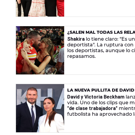
¿SALEN MAL TODAS LAS RELA
CASOS QUE LO DESMIENTEN
Shakira
lo tiene claro: "Es 
deportista". La ruptura con
los deportistas, aunque lo 
repasamos.
LA NUEVA PULLITA DE DAVID
CLASE TRABAJADORA'
David y Victoria Beckham
lanz
vida. Uno de los clips que má
"de clase trabajadora"
mientra
futbolista ha aprovechado l
pullita a su chica.