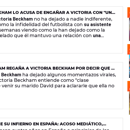
KHAM LO ACUSA DE ENGAÑAR A VICTORIA CON "UNA
SPAÑOLA"
ictoria Beckham
no ha dejado a nadie indiferente,
mo la infidelidad del futbolista con
su asistente
 semanas viendo como la han dejado como la
velado que él mantuvo una relación con
una
AM REGAÑA A VICTORIA BECKHAM POR DECIR QUE ES
o Beckham
ha dejado algunos momentazos virales,
ictoria Beckham entiende como "clase
 venir su marido David para aclararle que ella no
 SU INFIERNO EN ESPAÑA: ACOSO MEDIÁTICO,
NTIRA ICÓNICA