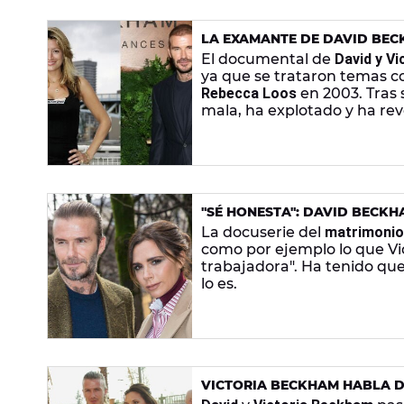
LA EXAMANTE DE DAVID BEC
DESPAMPANANTE MODELO E
El documental de
David y V
ya que se trataron temas co
Rebecca Loos
en 2003. Tras
mala, ha explotado y ha re
tercera mujer.
"SÉ HONESTA": DAVID BECKH
"DE CLASE TRABAJADORA"
La docuserie del
matrimoni
como por ejemplo lo que V
trabajadora". Ha tenido que
lo es.
VICTORIA BECKHAM HABLA DE
CRISIS CON DAVID Y UNA ME