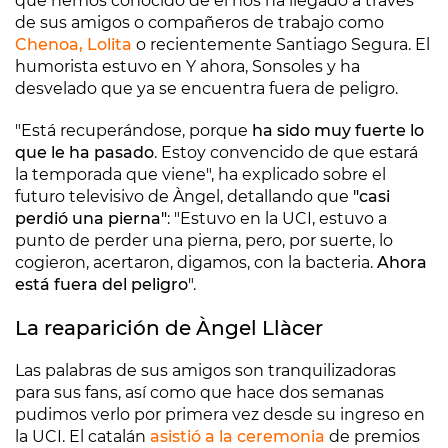
que hemos conocido de él nos ha llegado a través
de sus amigos o compañeros de trabajo como
Chenoa, Lolita
o recientemente Santiago Segura. El
humorista estuvo en Y ahora, Sonsoles y ha
desvelado que ya se encuentra fuera de peligro.
"Está recuperándose, porque
ha sido muy fuerte lo
que le ha pasado
. Estoy convencido de que estará
la temporada que viene", ha explicado sobre el
futuro televisivo de Àngel, detallando que
"casi
perdió una pierna"
: "Estuvo en la UCI, estuvo a
punto de perder una pierna, pero, por suerte, lo
cogieron, acertaron, digamos, con la bacteria.
Ahora
está fuera del peligro
".
La reaparición de Àngel Llàcer
Las palabras de sus amigos son tranquilizadoras
para sus fans, así como que hace dos semanas
pudimos verlo por primera vez desde su ingreso en
la UCI. El catalán
asistió a la ceremonia
de premios