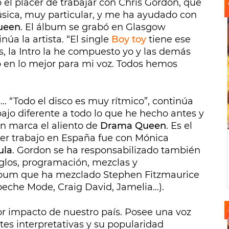
el placer de trabajar con Chris Gordon, que
ica, muy particular, y me ha ayudado con
ueen
. El álbum se grabó en Glasgow
núa la artista. “El single
Boy toy
tiene ese
s, la Intro la he compuesto yo y las demás
 en lo mejor para mi voz. Todos hemos
 “Todo el disco es muy rítmico”, continúa
ajo diferente a todo lo que he hecho antes y
n marca el aliento de
Drama Queen
. Es el
er trabajo en España fue con Mónica
ula
. Gordon se ha responsabilizado también
eglos, programación, mezclas y
lbum que ha mezclado Stephen Fitzmaurice
peche Mode, Craig David, Jamelia…).
or impacto de nuestro país. Posee una voz
s interpretativas y su popularidad