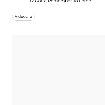
12 Gotta Remember To Forget
Videoclip