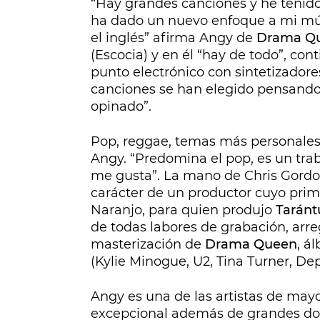
“Hay grandes canciones y he tenido 
ha dado un nuevo enfoque a mi mús
el inglés” afirma Angy de
Drama Q
(Escocia) y en él “hay de todo”, conti
punto electrónico con sintetizadore
canciones se han elegido pensando
opinado”.
Pop, reggae, temas más personales…
Angy. “Predomina el pop, es un trab
me gusta”. La mano de Chris Gordo
carácter de un productor cuyo prim
Naranjo, para quien produjo
Taránt
de todas labores de grabación, arr
masterización de
Drama Queen
, á
(Kylie Minogue, U2, Tina Turner, De
Angy es una de las artistas de may
excepcional además de grandes dote