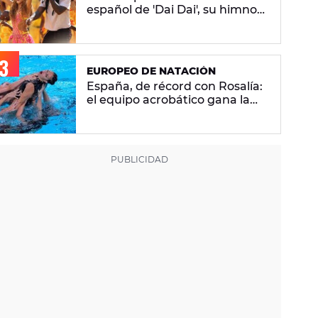
español de 'Dai Dai', su himno
del Mundial 2026 con Burna
Boy
EUROPEO DE NATACIÓN
España, de récord con Rosalía:
el equipo acrobático gana la
plata con 'Berghain' y consigue
la mayor nota de impresión
artística