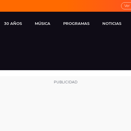
Ver
30 AÑOS
MÚSICA
PROGRAMAS
NOTICIAS
LOCAL DE ENSAYO
CUERPOS
FAMOSOS
EUROPA FM
ESPECIALES
CINE Y TEL
ESTRENOS
ME PONES
VIRALES
CONCIERTOS
LOCUTORES EUROPA
FM
ESTILO DE 
NOVEDADES
MUSICALES
ENTREVISTAS
REMEMBER EUROPA
FM