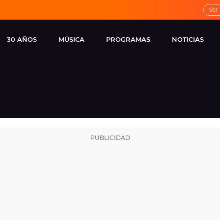
Ver
30 AÑOS
MÚSICA
PROGRAMAS
NOTICIAS
LOCAL DE ENSAYO
CUERPOS
FAMOSOS
EUROPA FM
ESPECIALES
CINE Y TEL
ESTRENOS
ME PONES
VIRALES
CONCIERTOS
LOCUTORES EUROPA
FM
ESTILO DE 
NOVEDADES
MUSICALES
ENTREVISTAS
REMEMBER EUROPA
FM