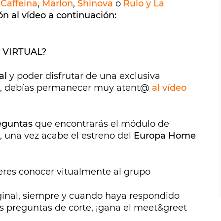
 Caffeina
,
Marlon
,
Shinova
o
Rulo y La
n al vídeo a continuación:
 VIRTUAL?
al
y poder disfrutar de una exclusiva
ta, debías permanecer muy atent@
al vídeo
eguntas
que encontrarás el módulo de
a, una vez acabe el estreno del
Europa Home
eres conocer vitualmente al grupo
iginal, siempre y cuando haya respondido
as preguntas de corte, ¡gana el meet&greet