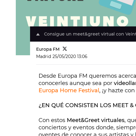
Consigue un meet&greet virtual con Vein
Europa FM
Madrid
25/05/2020 13:06
Desde Europa FM queremos acercarte
conocerles aunque sea por
videoll
Europa Home Festival
, ¡y hazte co
¿EN QUÉ CONSISTEN LOS MEET &
Con estos
Meet&Greet virtuales
, qu
conciertos y eventos donde, siemp
oyentes de conocer a sus artistas y