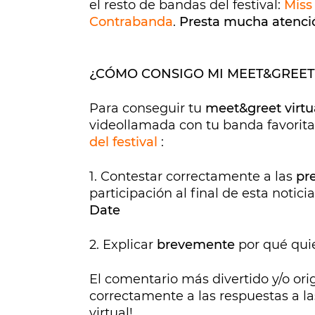
el resto de bandas del festival:
Miss
Contrabanda
.
Presta mucha atenció
¿CÓMO CONSIGO MI MEET&GREET
Para conseguir tu
meet&greet virtu
videollamada con tu banda favori
del festival
:
1. Contestar correctamente a las
pr
participación al final de esta notici
Date
2. Explicar
brevemente
por qué qui
El comentario más divertido y/o or
correctamente a las respuestas a l
virtual!