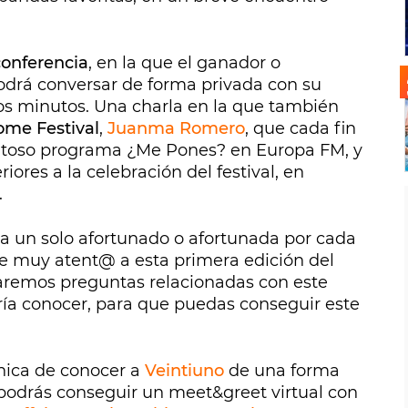
conferencia
, en la que el ganador o
odrá conversar de forma privada con su
nos minutos. Una charla en la que también
me Festival
,
Juanma Romero
, que cada fin
xitoso programa ¿Me Pones? en Europa FM, y
ores a la celebración del festival, en
.
ra un solo afortunado o afortunada por cada
e muy atent@ a esta primera edición del
haremos preguntas relacionadas con este
aría conocer, para que puedas conseguir este
nica de conocer a
Veintiuno
de una forma
podrás conseguir un meet&greet virtual con