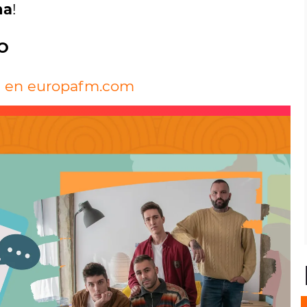
na
!
O
al en europafm.com