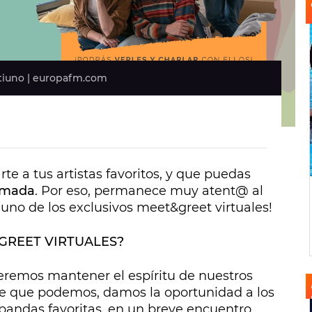
tiuno | europafm.com
 a tus artistas favoritos, y que puedas
amada
. Por eso, permanece muy atent@ al
n uno de los exclusivos meet&greet virtuales!
 GREET VIRTUALES?
eremos mantener el espíritu de nuestros
re que podemos, damos la oportunidad a los
 bandas favoritas, en un breve encuentro