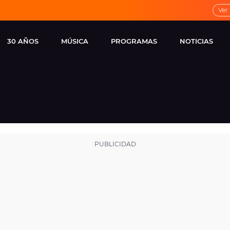
Ver
30 AÑOS
MÚSICA
PROGRAMAS
NOTICIAS
LOCAL DE ENSAYO
CUERPOS
FAMOSOS
EUROPA FM
ESPECIALES
CINE Y TEL
ESTRENOS
ME PONES
VIRALES
CONCIERTOS
LOCUTORES EUROPA
FM
ESTILO DE 
NOVEDADES
MUSICALES
ENTREVISTAS
REMEMBER EUROPA
FM