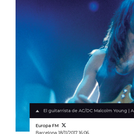
El guitarrista de AC/DC Malcolm Young | 
Europa FM
Barcelona
18/11/2017 16:06