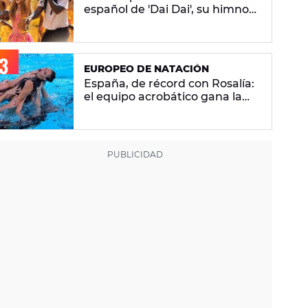
español de 'Dai Dai', su himno
del Mundial 2026 con Burna
Boy
EUROPEO DE NATACIÓN
España, de récord con Rosalía:
el equipo acrobático gana la
plata con 'Berghain' y consigue
la mayor nota de impresión
artística