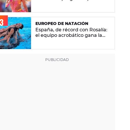
se hacen sobre la versión en
español
EUROPEO DE NATACIÓN
España, de récord con Rosalía:
el equipo acrobático gana la
plata con 'Berghain' y consigue
la mayor nota de impresión
artística