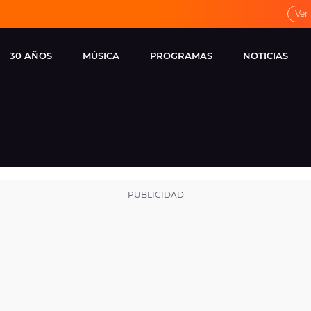
Ver
30 AÑOS
MÚSICA
PROGRAMAS
NOTICIAS
LOCAL DE ENSAYO
CUERPOS
FAMOSOS
EUROPA FM
ESPECIALES
CINE Y TEL
ESTRENOS
ME PONES
VIRALES
CONCIERTOS
LOCUTORES EUROPA
FM
ESTILO DE 
NOVEDADES
MUSICALES
ENTREVISTAS
REMEMBER EUROPA
FM