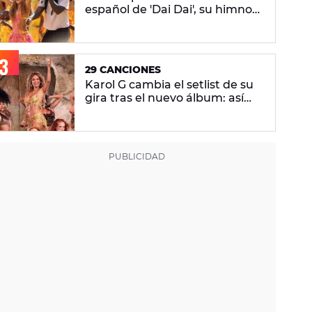
español de 'Dai Dai', su himno
del Mundial 2026 con Burna
Boy
29 CANCIONES
Karol G cambia el setlist de su
gira tras el nuevo álbum: así
queda el repertorio del
'Viajando Por El Mundo
Tropitour'