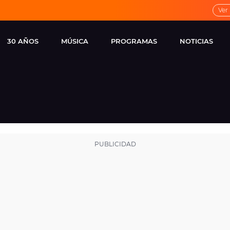
Ver
30 AÑOS
MÚSICA
PROGRAMAS
NOTICIAS
LOCAL DE ENSAYO
CUERPOS
FAMOSOS
EUROPA FM
ESPECIALES
CINE Y TEL
ESTRENOS
ME PONES
VIRALES
CONCIERTOS
LOCUTORES EUROPA
FM
ESTILO DE 
NOVEDADES
MUSICALES
ENTREVISTAS
REMEMBER EUROPA
FM