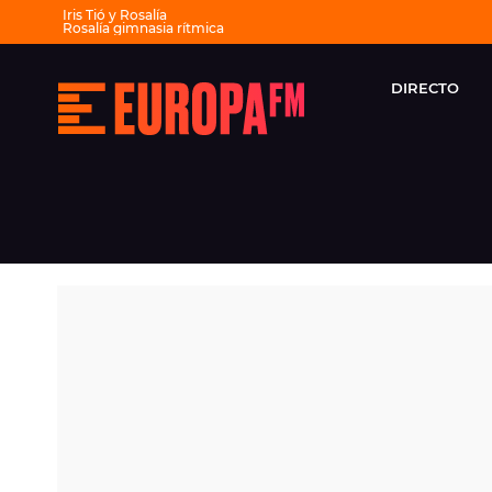
Iris Tió y Rosalía
Rosalía gimnasia rítmica
Horarios Sonorama sábado
'Dai Dai' en español
Karol G cambios setlist
Canción del verano
DIRECTO
Europa
Fiesta 30 años Europa FM
FM
-
La
mejor
música,
virales,
celebrities
y
estilo
de
vida
|
Europa
FM